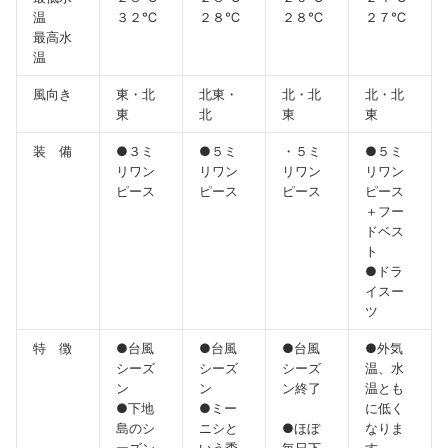
温
３２℃
２８℃
２８℃
２７℃
最高水
温
風向き
東・北
北東・
北・北
北・北
東
北
東
東
装 備
●３ミ
●５ミ
・５ミ
●５ミ
リワン
リワン
リワン
リワン
ピース
ピース
ピース
ピース
＋フー
ドベス
ト
●ドラ
イスー
ツ
特 徴
●台風
●台風
●台風
●外気
シーズ
シーズ
シーズ
温、水
ン
ン
ン終了
温とも
●下地
●ミー
に低く
島のシ
ニシと
●ほぼ
なりま