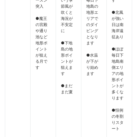
ーズン
いう季
毎日下
す
突入
節風が
地島の
吹くと
地形エ
●北風
●魔王
海況が
リアで
が強い
の宮殿
不安定
のダイ
日は南
や通り
に
ビング
海岸遠
池など
となり
征あり
地形ポ
●下地
ます
イント
島の地
●ほぼ
が狙え
形ポイ
●水温
毎日下
る月で
ントが
が下が
地島南
す
狙えま
り始め
側エリ
す
ます
アの地
形ポイ
●まだ
ントが
まだ夏
多くな
ります
●恒例
の冬割
りスタ
ート