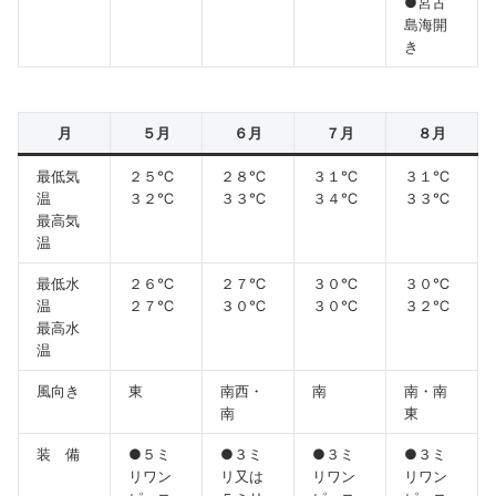
●宮古
島海開
き
月
５月
６月
７月
８月
最低気
２５℃
２８℃
３１℃
３１℃
温
３２℃
３３℃
３４℃
３３℃
最高気
温
最低水
２６℃
２７℃
３０℃
３０℃
温
２７℃
３０℃
３０℃
３２℃
最高水
温
風向き
東
南西・
南
南・南
南
東
装 備
●５ミ
●３ミ
●３ミ
●３ミ
リワン
リ又は
リワン
リワン