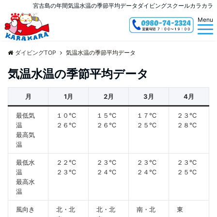
宮古島の年間気温水温の季節平均データダイビングスクールカラカラ
Menu
ダイビングTOP
気温水温の季節平均データ
気温水温の季節平均データ
月
1月
2月
3月
4月
最低気
１０℃
１５℃
１７℃
２３℃
温
２６℃
２６℃
２５℃
２８℃
最高気
温
最低水
２２℃
２３℃
２３℃
２３℃
温
２３℃
２４℃
２４℃
２５℃
最高水
温
風向き
北・北
北・北
南・北
東