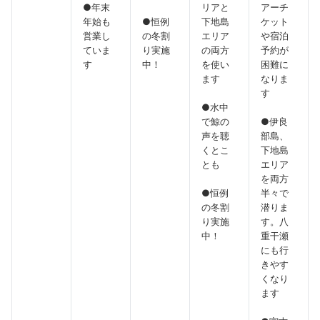
●年末
リアと
アーチ
年始も
●恒例
下地島
ケット
営業し
の冬割
エリア
や宿泊
ていま
り実施
の両方
予約が
す
中！
を使い
困難に
ます
なりま
す
●水中
で鯨の
●伊良
声を聴
部島、
くとこ
下地島
とも
エリア
を両方
●恒例
半々で
の冬割
潜りま
り実施
す。八
中！
重干瀬
にも行
きやす
くなり
ます