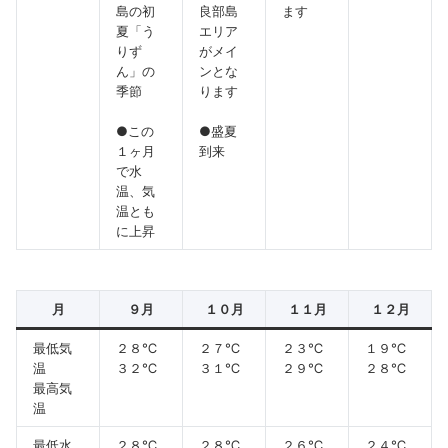
島の初
良部島
ます
夏「う
エリア
りず
がメイ
ん」の
ンとな
季節
ります
●この
●盛夏
１ヶ月
到来
で水
温、気
温とも
に上昇
月
９月
１０月
１１月
１２月
最低気
２８℃
２７℃
２３℃
１９℃
温
３２℃
３１℃
２９℃
２８℃
最高気
温
最低水
２８℃
２８℃
２６℃
２４℃