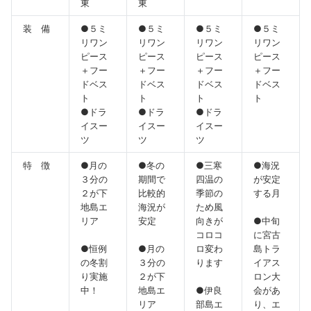
東
東
装 備
●５ミ
●５ミ
●５ミ
●５ミ
リワン
リワン
リワン
リワン
ピース
ピース
ピース
ピース
＋フー
＋フー
＋フー
＋フー
ドベス
ドベス
ドベス
ドベス
ト
ト
ト
ト
●ドラ
●ドラ
●ドラ
イスー
イスー
イスー
ツ
ツ
ツ
特 徴
●月の
●冬の
●三寒
●海況
３分の
期間で
四温の
が安定
２が下
比較的
季節の
する月
地島エ
海況が
ため風
リア
安定
向きが
●中旬
コロコ
に宮古
●恒例
●月の
ロ変わ
島トラ
の冬割
３分の
ります
イアス
り実施
２が下
ロン大
中！
地島エ
●伊良
会があ
リア
部島エ
り、エ