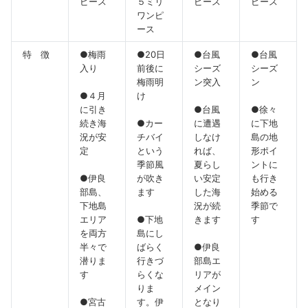
ピース
５ミリ
ピース
ピース
ワンピ
ース
特 徴
●梅雨
●20日
●台風
●台風
入り
前後に
シーズ
シーズ
梅雨明
ン突入
ン
●４月
け
に引き
●台風
●徐々
続き海
●カー
に遭遇
に下地
況が安
チバイ
しなけ
島の地
定
という
れば、
形ポイ
季節風
夏らし
ントに
●伊良
が吹き
い安定
も行き
部島、
ます
した海
始める
下地島
況が続
季節で
エリア
●下地
きます
す
を両方
島にし
半々で
ばらく
●伊良
潜りま
行きづ
部島エ
す
らくな
リアが
りま
メイン
●宮古
す。伊
となり