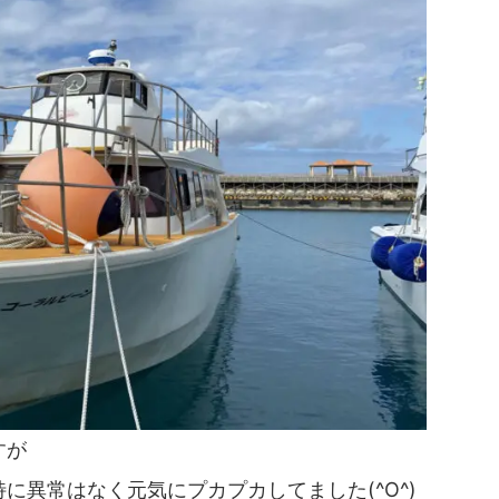
すが
に異常はなく元気にプカプカしてました(^O^)