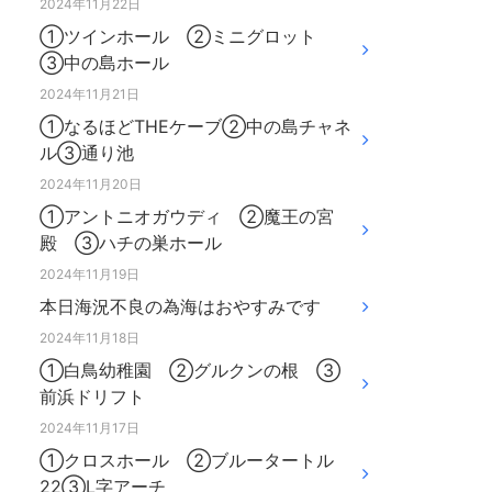
2024年11月22日
①ツインホール ②ミニグロット
③中の島ホール
2024年11月21日
①なるほどTHEケーブ②中の島チャネ
ル③通り池
2024年11月20日
①アントニオガウディ ②魔王の宮
殿 ③ハチの巣ホール
2024年11月19日
本日海況不良の為海はおやすみです
2024年11月18日
①白鳥幼稚園 ②グルクンの根 ③
前浜ドリフト
2024年11月17日
①クロスホール ②ブルータートル
22③L字アーチ