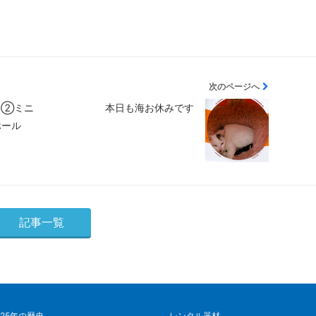
次のページへ
 ②ミニ
本日も海お休みです
ホール
記事一覧
25年の歴史
レンタル器材