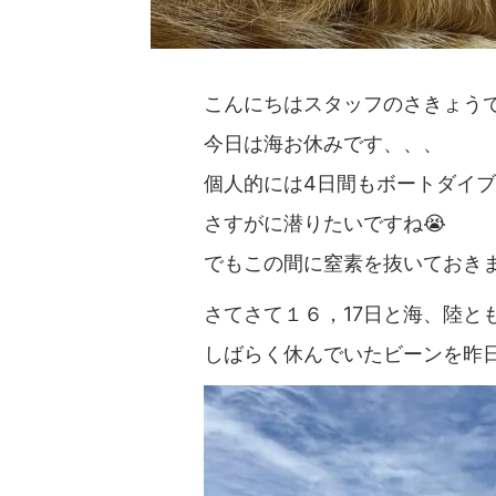
こんにちはスタッフのさきょうです
今日は海お休みです、、、
個人的には4日間もボートダイ
さすがに潜りたいですね😭
でもこの間に窒素を抜いておきまし
さてさて１６，17日と海、陸と
しばらく休んでいたビーンを昨日