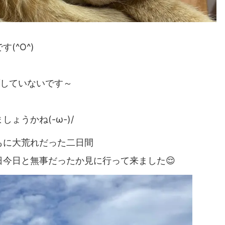
(^O^)
ブしていないです～
ょうかね(-ω-)/
もに大荒れだった二日間
今日と無事だったか見に行って来ました😌