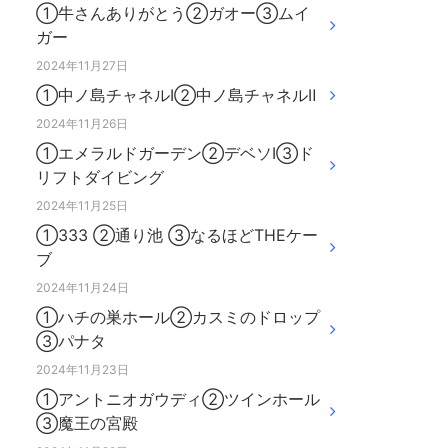
①牛さんありがとう②ガオー③ムイ
ガー
2024年11月27日
①中ノ島チャネルⅠ②中ノ島チャネルⅡ
2024年11月26日
①エメラルドガーデン②デベソⅠ③ド
リフトダイビング
2024年11月25日
①333 ②通り池 ③なるほどTHEケー
ブ
2024年11月24日
①ハチの巣ホール②カスミのドロップ
③パナタ
2024年11月23日
①アントニオガウディ②ツインホール
③魔王の宮殿