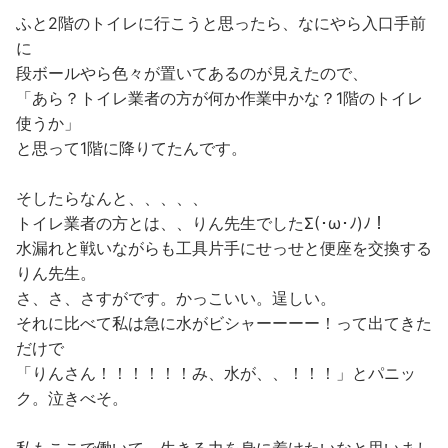
ふと2階のトイレに行こうと思ったら、なにやら入口手前
に
段ボールやら色々が置いてあるのが見えたので、
「あら？トイレ業者の方が何か作業中かな？1階のトイレ
使うか」
と思って1階に降りてたんです。
そしたらなんと、、、、、
トイレ業者の方とは、、りん先生でしたΣ(･ω･ﾉ)ﾉ！
水漏れと戦いながらも工具片手にせっせと便座を交換する
りん先生。
さ、さ、さすがです。かっこいい。逞しい。
それに比べて私は急に水がビシャーーーー！って出てきた
だけで
「りんさん！！！！！！み、水が、、！！！」とパニッ
ク。泣きべそ。