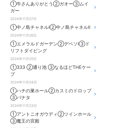
①牛さんありがとう②ガオー③ムイ
ガー
2024年11月27日
①中ノ島チャネルⅠ②中ノ島チャネルⅡ
2024年11月26日
①エメラルドガーデン②デベソⅠ③ド
リフトダイビング
2024年11月25日
①333 ②通り池 ③なるほどTHEケー
ブ
2024年11月24日
①ハチの巣ホール②カスミのドロップ
③パナタ
2024年11月23日
①アントニオガウディ②ツインホール
③魔王の宮殿