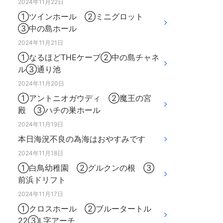
2024年11月22日
①ツインホール ②ミニグロット
③中の島ホール
2024年11月21日
①なるほどTHEケーブ②中の島チャネ
ル③通り池
2024年11月20日
①アントニオガウディ ②魔王の宮
殿 ③ハチの巣ホール
2024年11月19日
本日海況不良の為海はおやすみです
2024年11月18日
①白鳥幼稚園 ②グルクンの根 ③
前浜ドリフト
2024年11月17日
①クロスホール ②ブルータートル
22③L字アーチ