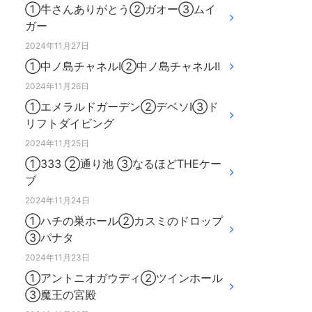
①牛さんありがとう②ガオー③ムイ
ガー
2024年11月27日
①中ノ島チャネルⅠ②中ノ島チャネルⅡ
2024年11月26日
①エメラルドガーデン②デベソⅠ③ド
リフトダイビング
2024年11月25日
①333 ②通り池 ③なるほどTHEケー
ブ
2024年11月24日
①ハチの巣ホール②カスミのドロップ
③パナタ
2024年11月23日
①アントニオガウディ②ツインホール
③魔王の宮殿