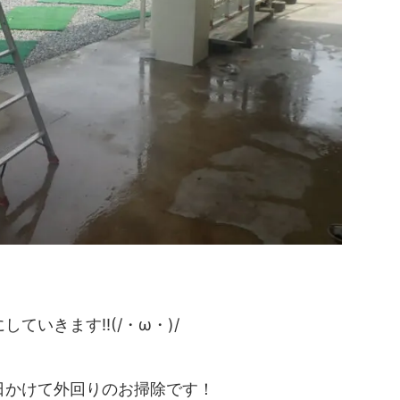
ていきます‼(/・ω・)/
日かけて外回りのお掃除です！