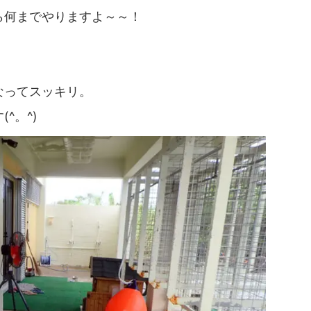
ら何までやりますよ～～！
なってスッキリ。
^。^)