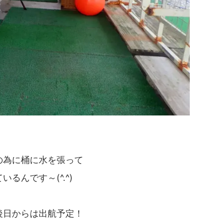
の為に桶に水を張って
るんです～(^.^)
後日からは出航予定！