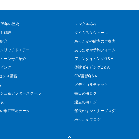
25年の歴史
レンタル器材
を併設！
タイムスケジュール
紹介
あったかや館内のご案内
ンリッチドエアー
あったかや予約フォーム
ビーン号ご紹介
ファンダイビングQ＆A
ビング
体験ダイビングQ＆A
センス講習
OW講習Q＆A
習
メディカルチェック
シュ＆アフタースクール
毎日の海ログ
表
過去の海ログ
の季節平均データ
船長のキジムナーブログ
あったかブログ