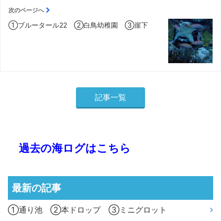
次のページへ
①ブルータール22 ②白鳥幼稚園 ③崖下
記事一覧
過去の海ログはこちら
最新の記事
①通り池 ②本ドロップ ③ミニグロット