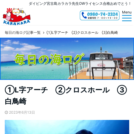
ダイビング宮古島カラカラ先生OWライセンス合格おめでとう！
Menu
毎日の海ログ記事一覧
①L字アーチ ②クロスホール ③白鳥崎
①L字アーチ ②クロスホール ③
白鳥崎
2023年6月13日