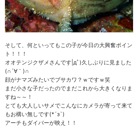
そして、何といってもこの子が今日の大興奮ポイン
ト！！！
オオテンジクザメさんです|дﾟ)久しぶりに見ました
(∩´∀｀)∩
顔がナマズみたいでブサカワ？ｗですｗ笑
まだ小さな子だったのでまだこれから大きくなりま
すね～～！
とても大人しいサメでこんなにカメラが寄って来て
もお構い無しです(*´з`)
アーチもダイバーが映え！！