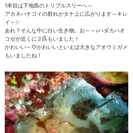
1本目は下地島のトリプルスリーへ～
アカネハナゴイの群れがタナ上に広がります～キレ
イ～✨
あれ？そんな中に白い生き物。お～～♪ハダカハオ
コゼが近くに２匹もいました！
かわいい～♡かわいいといえば大きなアオウミガメ
もいましたね！