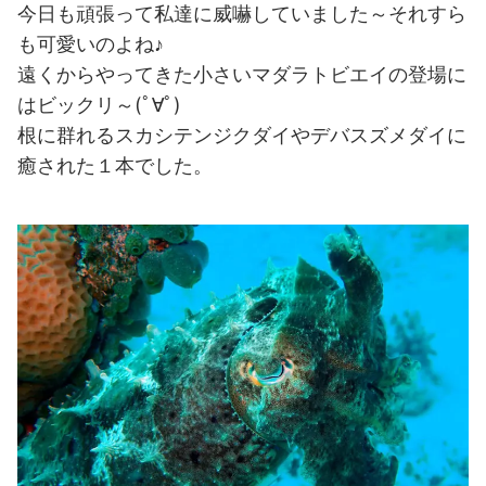
今日も頑張って私達に威嚇していました～それすら
も可愛いのよね♪
遠くからやってきた小さいマダラトビエイの登場に
はビックリ～(ﾟ∀ﾟ)
根に群れるスカシテンジクダイやデバスズメダイに
癒された１本でした。