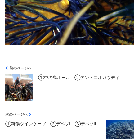
前のページへ
①中の島ホール ②アントニオガウディ
次のページへ
①狩俣ツインケーブ ②デベソⅠ ③デベソⅡ