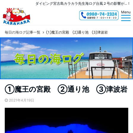
ダイビング宮古島カラカラ先生海ログ台風２号の影響が...！
Menu
毎日の海ログ記事一覧
①魔王の宮殿 ②通り池 ③津波岩
①魔王の宮殿 ②通り池 ③津波岩
2021年4月19日