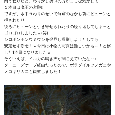
南うねりだと、わりかし奥側の方がましな気がして
１本目は魔王の宮殿‼!
ですが、水中うねりのせいで洞窟のなかも前にビューンと
押されたり
後ろにビューンと引き寄せられたりの繰り返しでちょっと
ゴロゴロしましたｗ(笑)
シロボンボンウミウシを発見し撮影しようとしても
安定せず断念！ｗ今日は小物の写真は難しいかも～！と察
した1本目になりましたｗ
そういえば、イルカの鳴き声が聞こえていたな～♪
グーニーズケーブ経由だったので、ボラダイルツノガニや
ノコギリガニも観察しました！