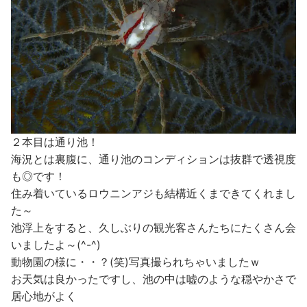
２本目は通り池！
海況とは裏腹に、通り池のコンディションは抜群で透視度
も◎です！
住み着いているロウニンアジも結構近くまできてくれまし
た～
池浮上をすると、久しぶりの観光客さんたちにたくさん会
いましたよ～(^-^)
動物園の様に・・？(笑)写真撮られちゃいましたｗ
お天気は良かったですし、池の中は嘘のような穏やかさで
居心地がよく