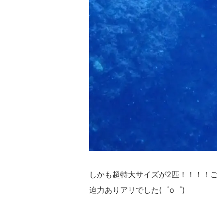
しかも超特大サイズが2匹！！！！
迫力ありアリでした(゜o゜)