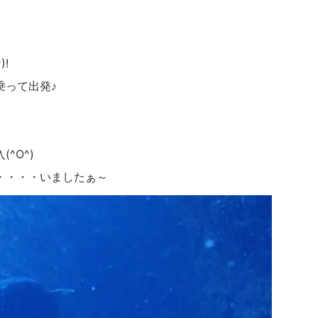
!
乗って出発♪
^O^)
・・・・いましたぁ～