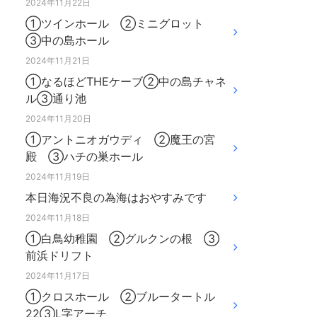
2024年11月22日
①ツインホール ②ミニグロット
③中の島ホール
2024年11月21日
①なるほどTHEケーブ②中の島チャネ
ル③通り池
2024年11月20日
①アントニオガウディ ②魔王の宮
殿 ③ハチの巣ホール
2024年11月19日
本日海況不良の為海はおやすみです
2024年11月18日
①白鳥幼稚園 ②グルクンの根 ③
前浜ドリフト
2024年11月17日
①クロスホール ②ブルータートル
22③L字アーチ