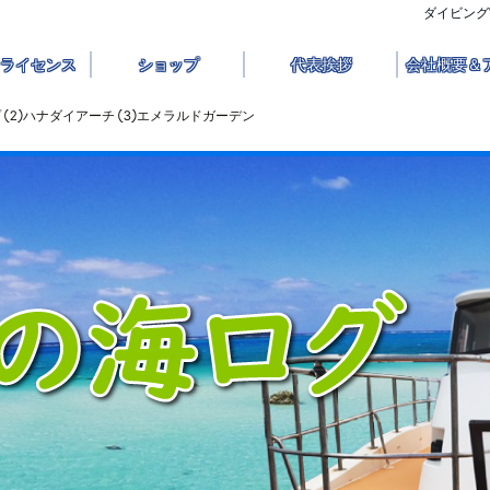
ダイビング
ライセンス
ショップ
代表挨拶
会社概要＆
 ②ハナダイアーチ ③エメラルドガーデン