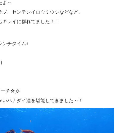
たよ～
ラブ、センテンイロウミウシなどなど。
もキレイに群れてました！！
ランチタイム♪
)
アーチ☆彡
かいハナダイ達を堪能してきました～！