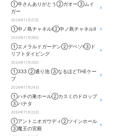
①牛さんありがとう②ガオー③ムイ
ガー
2024年11月27日
①中ノ島チャネルⅠ②中ノ島チャネルⅡ
2024年11月26日
①エメラルドガーデン②デベソⅠ③ド
リフトダイビング
2024年11月25日
①333 ②通り池 ③なるほどTHEケー
ブ
2024年11月24日
①ハチの巣ホール②カスミのドロップ
③パナタ
2024年11月23日
①アントニオガウディ②ツインホール
③魔王の宮殿