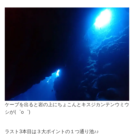
ケーブを出ると岩の上にちょこんとキスジカンテンウミウ
シが(゜o゜)
ラスト3本目は３大ポイントの１つ通り池♪♪