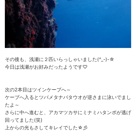
その後も、浅瀬に２匹いらっしゃいました(^_-)-☆
今日は浅瀬がお好みだったようです♡
次の2本目はツインケーブへ～
ケーブへ入るとツバメタナバタウオが逆さまに泳いでまし
たよ～
さらに中へ進むと、アカマツカサにミナミハタンポが逃げ
回ってました(笑)
上からの光もさしてキレイでした☆彡