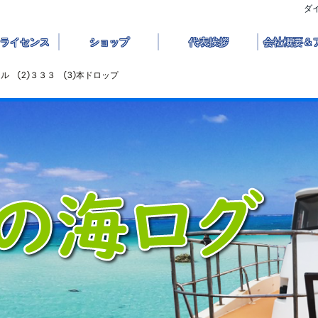
ダ
ライセンス
ショップ
代表挨拶
会社概要＆
ール ②３３３ ③本ドロップ