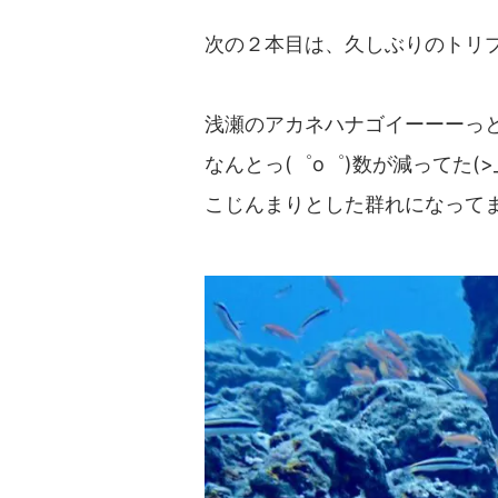
次の２本目は、久しぶりのトリ
浅瀬のアカネハナゴイーーーっ
なんとっ(゜o゜)数が減ってた(>_
こじんまりとした群れになってました