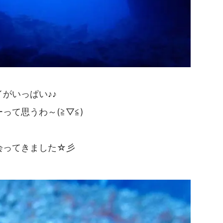
がいっぱい♪♪
って思うわ～(≧▽≦)
会ってきました☆彡