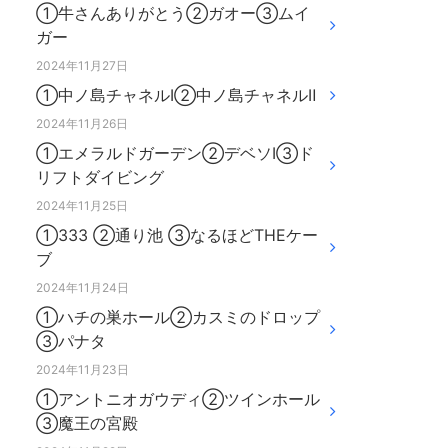
①牛さんありがとう②ガオー③ムイ
ガー
2024年11月27日
①中ノ島チャネルⅠ②中ノ島チャネルⅡ
2024年11月26日
①エメラルドガーデン②デベソⅠ③ド
リフトダイビング
2024年11月25日
①333 ②通り池 ③なるほどTHEケー
ブ
2024年11月24日
①ハチの巣ホール②カスミのドロップ
③パナタ
2024年11月23日
①アントニオガウディ②ツインホール
③魔王の宮殿