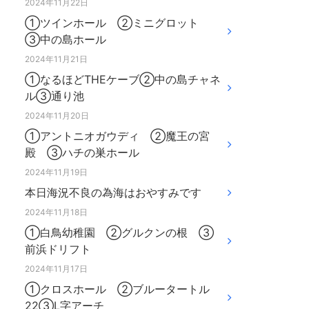
2024年11月22日
①ツインホール ②ミニグロット
③中の島ホール
2024年11月21日
①なるほどTHEケーブ②中の島チャネ
ル③通り池
2024年11月20日
①アントニオガウディ ②魔王の宮
殿 ③ハチの巣ホール
2024年11月19日
本日海況不良の為海はおやすみです
2024年11月18日
①白鳥幼稚園 ②グルクンの根 ③
前浜ドリフト
2024年11月17日
①クロスホール ②ブルータートル
22③L字アーチ