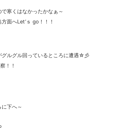
ので寒くはなかったかなぁ～
面へLet’ｓ go！！！
がグルグル回っているところに遭遇☆彡
観察！！
らに下へ～
♡