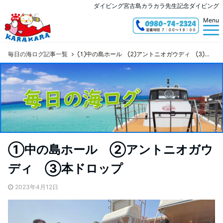
ダイビング宮古島カラカラ先生記念ダイビング
Menu
毎日の海ログ記事一覧
①中の島ホール ②アントニオガウディ ③本ドロップ
①中の島ホール ②アントニオガウ
ディ ③本ドロップ
2023年4月12日