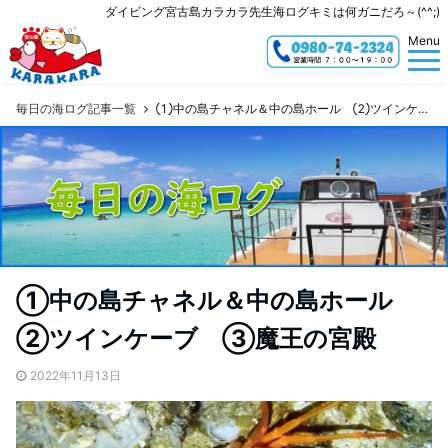
ダイビング宮古島カラカラ先生海ログキミは何ガニだろ～(^^;)
Menu
毎日の海ログ記事一覧
①中の島チャネル＆中の島ホール ②ツインケーブ ③魔王の宮殿
①中の島チャネル＆中の島ホール
②ツインケーブ ③魔王の宮殿
2022年11月13日