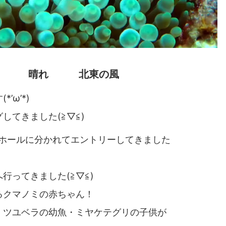
6℃ 晴れ 北東の風
’ω’*)
してきました(≧▽≦)
島ホールに分かれてエントリーしてきました
行ってきました(≧▽≦)
るクマノミの赤ちゃん！
・ツユベラの幼魚・ミヤケテグリの子供が