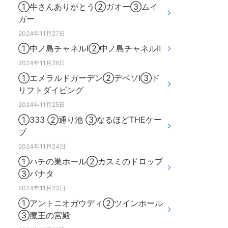
①牛さんありがとう②ガオー③ムイ
ガー
2024年11月27日
①中ノ島チャネルⅠ②中ノ島チャネルⅡ
2024年11月26日
①エメラルドガーデン②デベソⅠ③ド
リフトダイビング
2024年11月25日
①333 ②通り池 ③なるほどTHEケー
ブ
2024年11月24日
①ハチの巣ホール②カスミのドロップ
③パナタ
2024年11月23日
①アントニオガウディ②ツインホール
③魔王の宮殿