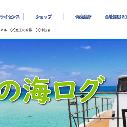
ライセンス
ショップ
代表挨拶
会社概要＆
ャネル ②魔王の宮殿 ③津波岩