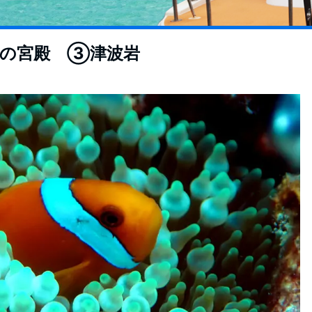
の宮殿 ③津波岩