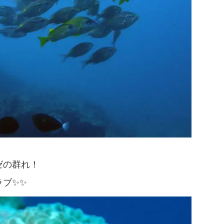
ゼの群れ！
ラブ✨✨