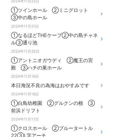
2024年11月22日
①ツインホール ②ミニグロット
③中の島ホール
2024年11月21日
①なるほどTHEケーブ②中の島チャネ
ル③通り池
2024年11月20日
①アントニオガウディ ②魔王の宮
殿 ③ハチの巣ホール
2024年11月19日
本日海況不良の為海はおやすみです
2024年11月18日
①白鳥幼稚園 ②グルクンの根 ③
前浜ドリフト
2024年11月17日
①クロスホール ②ブルータートル
22③L字アーチ