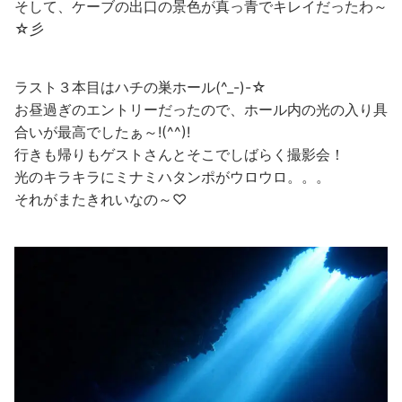
そして、ケーブの出口の景色が真っ青でキレイだったわ～
☆彡
ラスト３本目はハチの巣ホール(^_-)-☆
お昼過ぎのエントリーだったので、ホール内の光の入り具
合いが最高でしたぁ～!(^^)!
行きも帰りもゲストさんとそこでしばらく撮影会！
光のキラキラにミナミハタンポがウロウロ。。。
それがまたきれいなの～♡