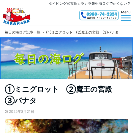
ダイビング宮古島カラカラ先生海ログでかくない？
Menu
毎日の海ログ記事一覧
①ミニグロット ②魔王の宮殿 ③パナタ
①ミニグロット ②魔王の宮殿
③パナタ
2022年8月21日