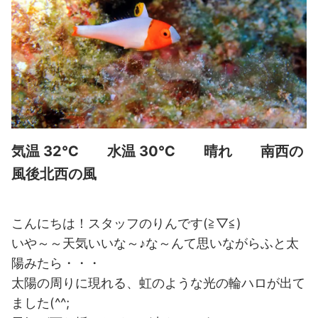
気温 32℃ 水温 30℃ 晴れ 南西の
風後北西の風
こんにちは！スタッフのりんです(≧▽≦)
いや～～天気いいな～♪な～んて思いながらふと太
陽みたら・・・
太陽の周りに現れる、虹のような光の輪ハロが出て
ました(^^;