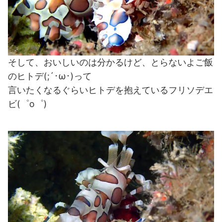
そして、おいしいのは分かるけど、とらないよご飯
のヒトデ(;´･ω･)って
言いたくなるぐらいヒトデを抱えているフリソデエ
ビ(゜o゜)