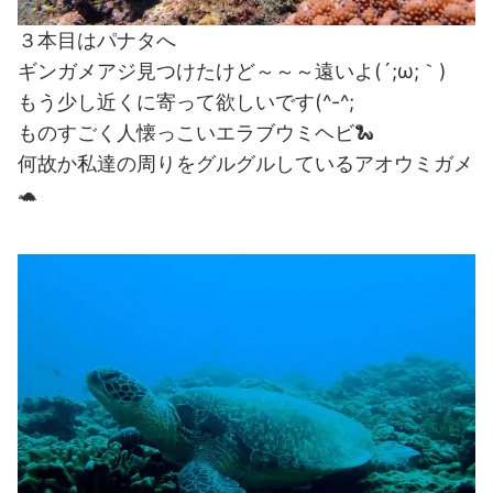
３本目はパナタへ
ギンガメアジ見つけたけど～～～遠いよ(´;ω;｀)
もう少し近くに寄って欲しいです(^-^;
ものすごく人懐っこいエラブウミヘビ🐍
何故か私達の周りをグルグルしているアオウミガメ
🐢