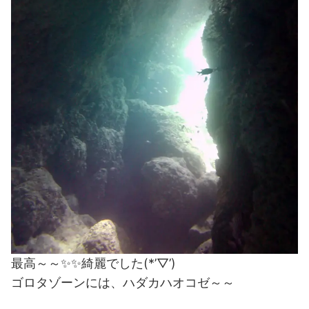
最高～～✨✨綺麗でした(*’▽’)
ゴロタゾーンには、ハダカハオコゼ～～