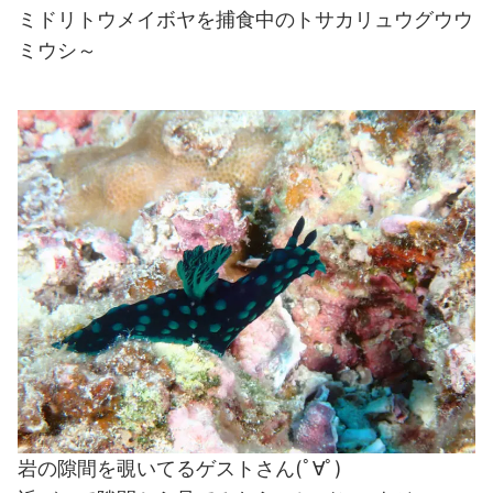
ミドリトウメイボヤを捕食中のトサカリュウグウウ
ミウシ～
岩の隙間を覗いてるゲストさん(ﾟ∀ﾟ)