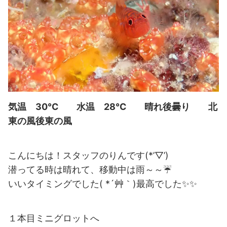
気温 30℃ 水温 28℃ 晴れ後曇り 北
東の風後東の風
こんにちは！スタッフのりんです(*’▽’)
潜ってる時は晴れて、移動中は雨～～☔
いいタイミングでした( *´艸｀)最高でした✨✨
１本目ミニグロットへ