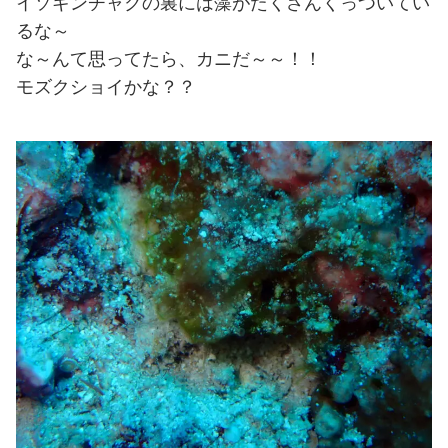
イソギンチャクの裏には藻がたくさんくっついてい
るな～
な～んて思ってたら、カニだ～～！！
モズクショイかな？？