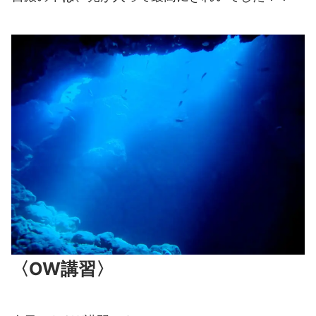
〈OW講習〉