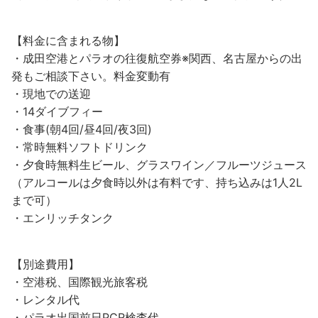
【料金に含まれる物】
・成田空港とパラオの往復航空券※関西、名古屋からの出
発もご相談下さい。料金変動有
・現地での送迎
・14ダイブフィー
・食事(朝4回/昼4回/夜3回)
・常時無料ソフトドリンク
・夕食時無料生ビール、グラスワイン／フルーツジュース
（アルコールは夕食時以外は有料です、持ち込みは1人2L
まで可）
・エンリッチタンク
【別途費用】
・空港税、国際観光旅客税
・レンタル代
・パラオ出国前日PCR検査代