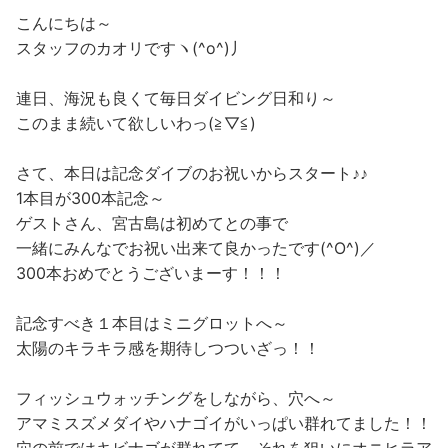
こんにちは～
スタッフのカオリですヽ(^o^)丿
連日、海況も良くて毎日ダイビング日和り～
このまま続いて欲しいわっ(≧▽≦)
さて、本日は記念ダイブのお祝いからスタート♪♪
1本目が300本記念～
ゲストさん、宮古島は初めてとの事で
一緒にみんなでお祝い出来て良かったです(^O^)／
300本おめでとうございまーす！！！
記念すべき１本目はミニグロットへ～
太陽のキラキラ感を期待しつついざっ！！
フィッシュウォッチングをしながら、穴へ～
アマミスズメダイやハナゴイがいっぱい群れてました！！
穴の前ではキビナゴが群れてて、それを狙いにオニヒラア