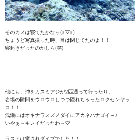
そのカメは寝てたかなっ(≧▽≦)
ちょうど写真撮った時、目は閉じてたのよ！！
寝起きだったのかしら(笑)
他にも、沖をカスミアジが2匹通って行ったり、
岩場の隙間をウロウロしつつ隠れちゃったロクセンヤッ
コ！！
浅瀬にはオキナワスズメダイにアカネハナゴイ～♪
いやぁ～キレイだったわ～♡
ラストは癒されダイブでした！！