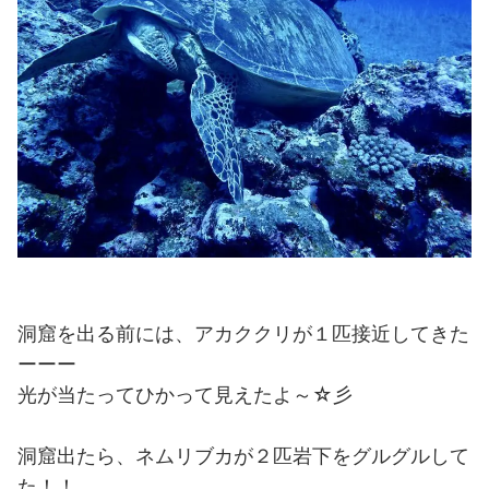
洞窟を出る前には、アカククリが１匹接近してきた
ーーー
光が当たってひかって見えたよ～☆彡
洞窟出たら、ネムリブカが２匹岩下をグルグルして
た！！