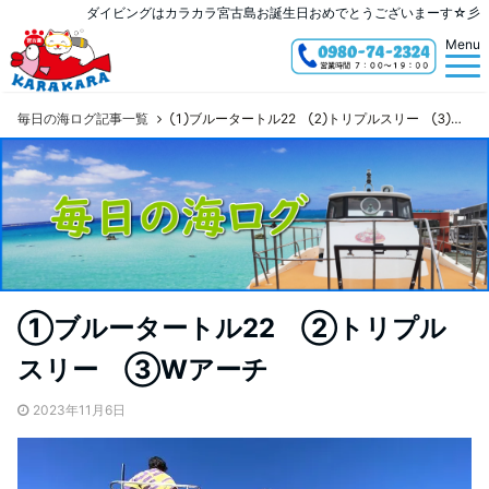
ダイビングはカラカラ宮古島お誕生日おめでとうございまーす☆彡
Menu
毎日の海ログ記事一覧
①ブルータートル22 ②トリプルスリー ③Wアーチ
①ブルータートル22 ②トリプル
スリー ③Wアーチ
2023年11月6日