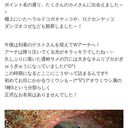
ポイント名の通り、たくさんのカメさんに出会えました～
♪
棚上にいたヘラルドコガネヤッコや、ロクセンヤッコ
ダンゴオコゼなども観察しました～！
午後は到着のゲストさんを迎えてWアーチへ！
アーチは降り注いでくる光がキラッキラでしたね～✨
久しぶりに覗いた通称サメの穴には大きなネムリブカがぎ
ゅうぎゅうになっていました(^O^)
この時期になるとここにこうやって詰まるんです‼
初めてお目にかかるウミウシも～(*’▽’)アオウミウシ属の
1種5という分類らしく
正式なお名前はありませんでした！