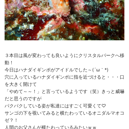
３本目は風が変わっても良いようにクリスタルパークへ移
動！
今日はハナダイギンポがアイドルでした～(´ω｀*)
穴に入っているハナダイギンポに指を近づけると・・・口
を大きく開けて
「やめて～～！」と言っているようです（笑）きっと威嚇
だと思うのですが
パクパクしている姿が私達にはすごく可愛くて♡
サンゴの下を覗いてみると横たわっているオニダルマオコ
ゼ？！
人間のお父さんが横たわっているみたいｗｗ