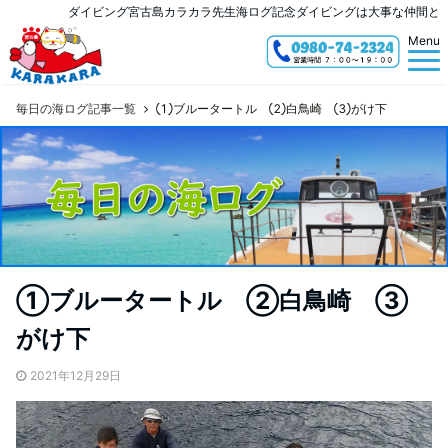
ダイビング宮古島カラカラ先生海ログ記念ダイビングは大事な仲間と
Menu
毎日の海ログ記事一覧
①ブルータートル ②白鳥崎 ③がけ下
①ブルータートル ②白鳥崎 ③
がけ下
2021年12月29日