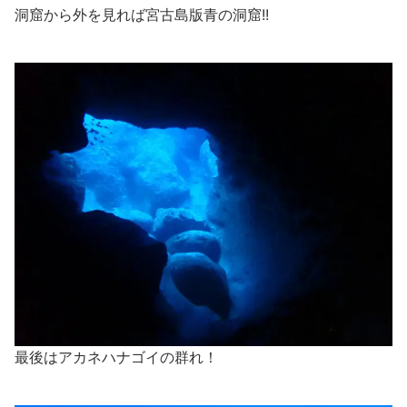
洞窟から外を見れば宮古島版青の洞窟!!
最後はアカネハナゴイの群れ！