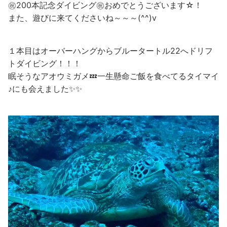
㊗200本記念ダイビング㊗おめでとうございます☆！
また、遊びに来てくださいね～～～(^^)v
１本目はオーバーハングからブルータートル22へドリフ
トダイビング！！！
眠そうなアオウミガメ💤一生懸命ご飯を食べてるタイマイ
♪にも会えました✨✨