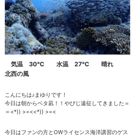
気温 30℃ 水温 27℃ 晴れ
北西の風
こんにちは♪まゆりです！
今日は朝からベタ凪！！やびじ遠征してきました＝
＝<*)) >=<<*)) >=<
今日はファンの方とOWライセンス海洋講習のゲス