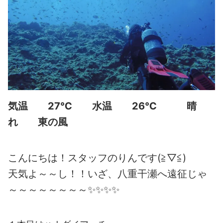
気温 27℃ 水温 26℃ 晴
れ 東の風
こんにちは！スタッフのりんです(≧▽≦)
天気よ～～し！！いざ、八重干瀬へ遠征じゃ
～～～～～～～～✨✨✨✨