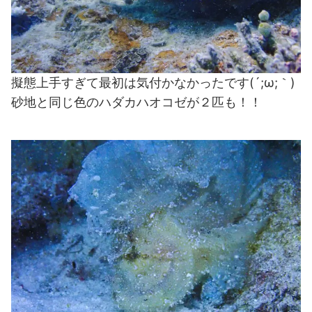
擬態上手すぎて最初は気付かなかったです(´;ω;｀)
砂地と同じ色のハダカハオコゼが２匹も！！