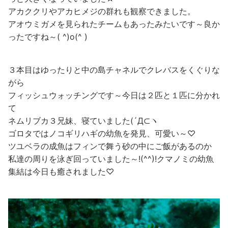
アカククリやアカヒメジの群れも観察できました。
アオウミガメを見られたチームもあったみたいです～良か
ったですね～( ^)o(^ )
３本目はゆったりと中の島チャネルでクレバスをくぐりな
がら
フィッシュウォッチングです～今日は２匹と１匹に分かれ
て
ネムリブカ３兄妹、寝ていました(´Д⊂ヽ
ゴロタではノコギリハギの幼魚を発見、可愛い～♡
ツユベラの成魚はフィンで舞う砂の中にご飯があるのか
私達の周りを泳ぎ回っていました～!(^^)!クマノミの幼魚
集結は今日も癒されました♡