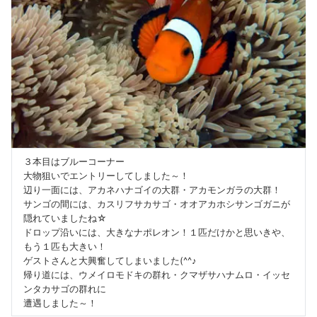
３本目はブルーコーナー
大物狙いでエントリーしてしました～！
辺り一面には、アカネハナゴイの大群・アカモンガラの大群！
サンゴの間には、カスリフサカサゴ・オオアカホシサンゴガニが
隠れていましたね☆
ドロップ沿いには、大きなナポレオン！１匹だけかと思いきや、
もう１匹も大きい！
ゲストさんと大興奮してしまいました(^^♪
帰り道には、ウメイロモドキの群れ・クマザサハナムロ・イッセ
ンタカサゴの群れに
遭遇しました～！