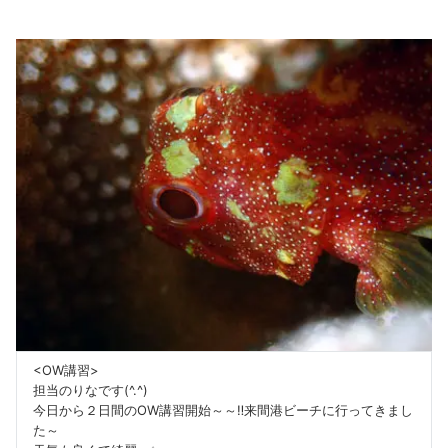
<OW講習>
担当のりなです(^.^)
今日から２日間のOW講習開始～～‼来間港ビーチに行ってきまし
た～