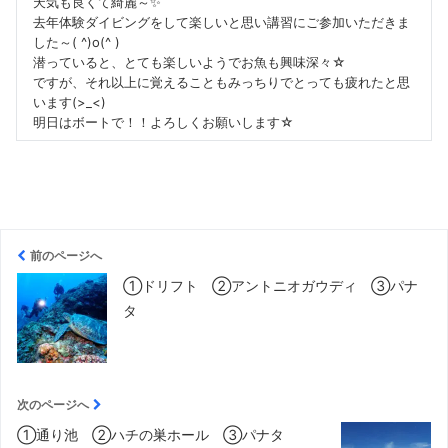
天気も良くて綺麗～✨
去年体験ダイビングをして楽しいと思い講習にご参加いただきま
した～( ^)o(^ )
潜っていると、とても楽しいようでお魚も興味深々☆
ですが、それ以上に覚えることもみっちりでとっても疲れたと思
います(>_<)
明日はボートで！！よろしくお願いします☆
前のページへ
①ドリフト ②アントニオガウディ ③パナ
タ
次のページへ
①通り池 ②ハチの巣ホール ③パナタ