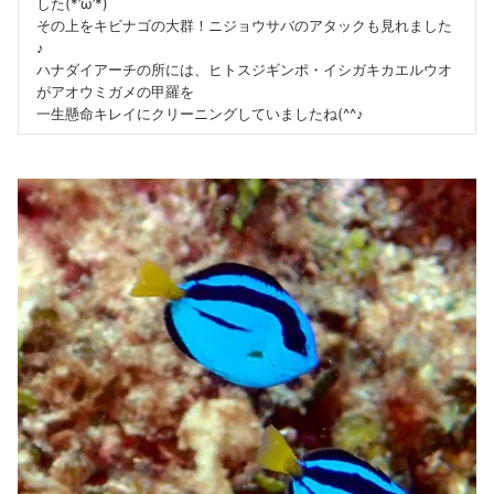
した(*’ω’*)
その上をキビナゴの大群！ニジョウサバのアタックも見れました
♪
ハナダイアーチの所には、ヒトスジギンポ・イシガキカエルウオ
がアオウミガメの甲羅を
一生懸命キレイにクリーニングしていましたね(^^♪