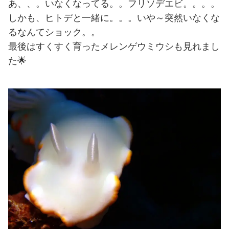
あ、、。いなくなってる。。フリソデエビ。。。。
しかも、ヒトデと一緒に。。。いや～突然いなくな
るなんてショック。。
最後はすくすく育ったメレンゲウミウシも見れまし
た🌟