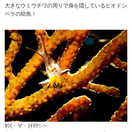
大きなウミウチワの周りで身を隠しているヒオドシ
ベラの幼魚！
ｶﾜ(・∀・)ｲｲ!!✨✨