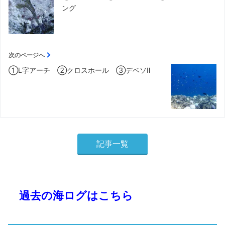
ング
次のページへ
①Ⅼ字アーチ ②クロスホール ③デベソⅡ
記事一覧
過去の海ログはこちら