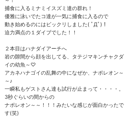
～！
捕食に入るミナミイスズミ達の群れ！
優雅に泳いでたコ達が一気に捕食に入るので
動き始めるのにはビックリしました( ﾟДﾟ)！
迫力満点の１ダイブでした！！
２本目はハナダイアーチへ
岩の隙間から顔を出してる、タテジマキンチャクダ
イの幼魚～♡
アカネハナゴイの乱舞の中になぜか、ナポレオン～
～♪
一瞬私もゲストさん達も試行が止まって・・・・。
3秒ぐらいの間からの
ナポレオン～～！！！みたいな感じが面白かったで
す(笑)