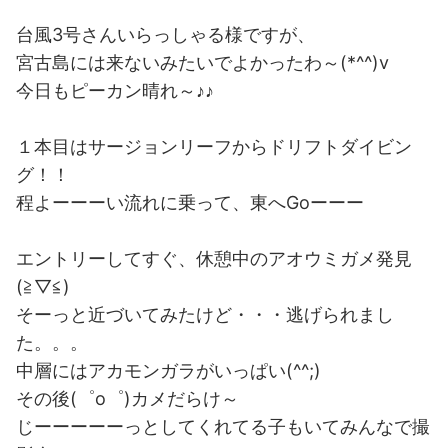
台風3号さんいらっしゃる様ですが、
宮古島には来ないみたいでよかったわ～(*^^)v
今日もピーカン晴れ～♪♪
１本目はサージョンリーフからドリフトダイビン
グ！！
程よーーーい流れに乗って、東へGoーーー
エントリーしてすぐ、休憩中のアオウミガメ発見
(≧▽≦)
そーっと近づいてみたけど・・・逃げられまし
た。。。
中層にはアカモンガラがいっぱい(^^;)
その後(゜o゜)カメだらけ～
じーーーーーっとしてくれてる子もいてみんなで撮