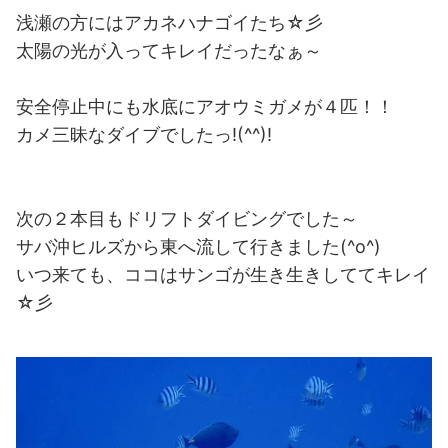
浅瀬の方にはアカネハナゴイたち☆彡
太陽の光が入ってキレイだったなぁ～
安全停止中にも水底にアオウミガメが４匹！！
カメ三昧なダイブでしたっ!(^^)!
次の２本目もドリフトダイビングでした～
サバ沖ヒルズから東へ流して行きました(^o^)
いつ来ても、ココはサンゴが生き生きしててキレイ
☆彡