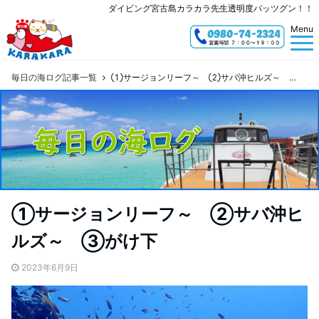
ダイビング宮古島カラカラ先生透明度バッツグン！！
Menu
毎日の海ログ記事一覧
①サージョンリーフ～ ②サバ沖ヒルズ～ ③がけ下
①サージョンリーフ～ ②サバ沖ヒ
ルズ～ ③がけ下
2023年6月9日