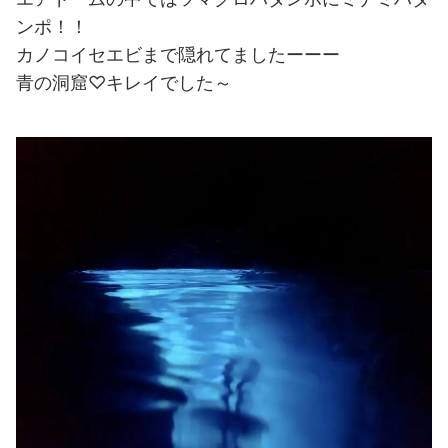
ンポ！！
カノコイセエビまで隠れてましたーーー
青の洞窟♡キレイでした～