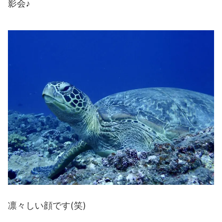
影会♪
凛々しい顔です(笑)