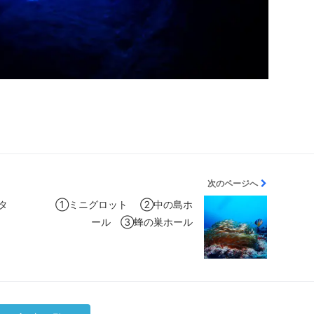
次のページへ
ナタ
①ミニグロット ②中の島ホ
ール ③蜂の巣ホール