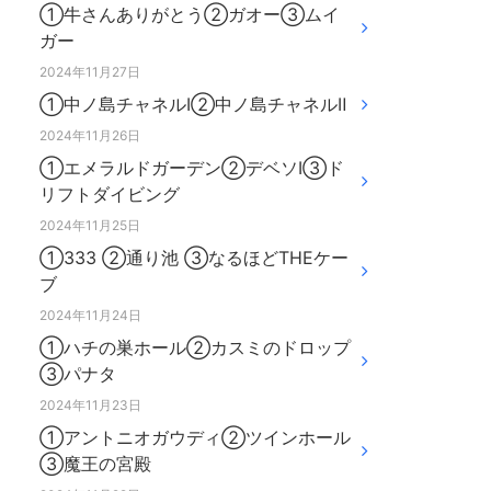
①牛さんありがとう②ガオー③ムイ
ガー
2024年11月27日
①中ノ島チャネルⅠ②中ノ島チャネルⅡ
2024年11月26日
①エメラルドガーデン②デベソⅠ③ド
リフトダイビング
2024年11月25日
①333 ②通り池 ③なるほどTHEケー
ブ
2024年11月24日
①ハチの巣ホール②カスミのドロップ
③パナタ
2024年11月23日
①アントニオガウディ②ツインホール
③魔王の宮殿