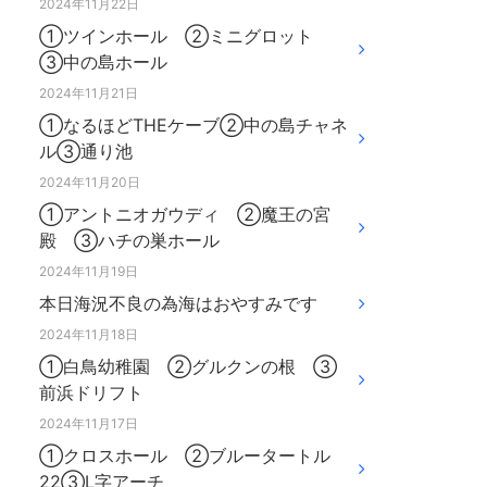
2024年11月22日
①ツインホール ②ミニグロット
③中の島ホール
2024年11月21日
①なるほどTHEケーブ②中の島チャネ
ル③通り池
2024年11月20日
①アントニオガウディ ②魔王の宮
殿 ③ハチの巣ホール
2024年11月19日
本日海況不良の為海はおやすみです
2024年11月18日
①白鳥幼稚園 ②グルクンの根 ③
前浜ドリフト
2024年11月17日
①クロスホール ②ブルータートル
22③L字アーチ