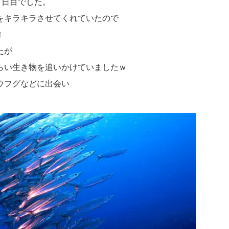
２日目でした。
をキラキラさせてくれていたので
！
たが
らい生き物を追いかけていましたｗ
ウフグなどに出会い