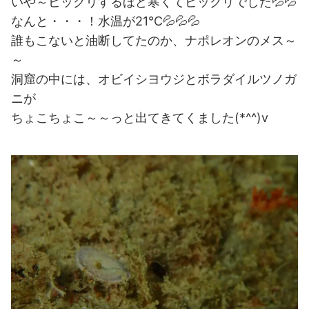
いや～ビックリするほど寒くてビックリでした💦💦
なんと・・・！水温が21℃💦💦💦
誰もこないと油断してたのか、ナポレオンのメス～
～
洞窟の中には、オビイシヨウジとボラダイルツノガ
ニが
ちょこちょこ～～っと出てきてくました(*^^)v