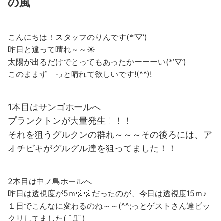
の風
こんにちは！スタッフのりんです(*’▽’)
昨日と違って晴れ～～☀
太陽が出るだけでとってもあったかーーーい(*’▽’)
このままずーっと晴れて欲しいです!(^^)!
1本目はサンゴホールへ
プランクトンが大量発生！！！
それを狙うグルクンの群れ～～～その後ろには、ア
オチビキがグルグル達を狙ってました！！
2本目は中ノ島ホールへ
昨日は透視度が5ｍ💦💦だったのが、今日は透視度15ｍ♪
１日でこんなに変わるのね～～(^^;っとゲストさん達ビッ
クリしてました( ﾟДﾟ)