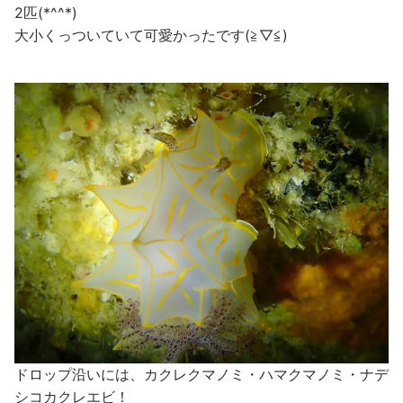
2匹(*^^*)
大小くっついていて可愛かったです(≧▽≦)
ドロップ沿いには、カクレクマノミ・ハマクマノミ・ナデ
シコカクレエビ！