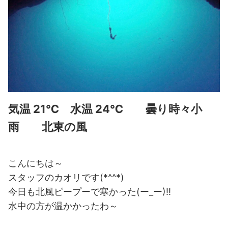
気温 21℃ 水温 24℃ 曇り時々小
雨 北東の風
こんにちは～
スタッフのカオリです(*^^*)
今日も北風ピープーで寒かった(ー_ー)!!
水中の方が温かかったわ～