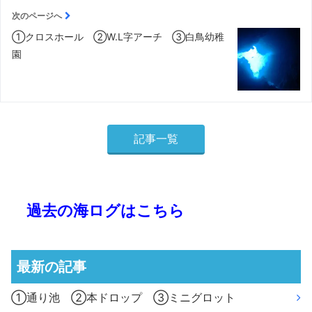
次のページへ
①クロスホール ②W.L字アーチ ③白鳥幼稚
園
記事一覧
過去の海ログはこちら
最新の記事
①通り池 ②本ドロップ ③ミニグロット