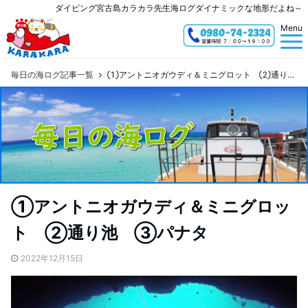
ダイビング宮古島カラカラ先生海ログダイナミックな地形だよね～
Menu
毎日の海ログ記事一覧
①アントニオガウディ＆ミニグロット ②通り池 ③パナタ
①アントニオガウディ＆ミニグロッ
ト ②通り池 ③パナタ
2022年12月15日