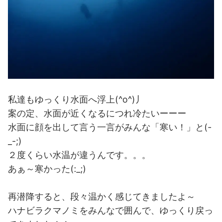
私達もゆっくり水面へ浮上(^o^)丿
案の定、水面が近くなるにつれ冷たいーーー
水面に顔を出して言う一言がみんな「寒い！」と(-
_-;)
２度くらい水温が違うんです。。。
あぁ～寒かった(:_;)
再潜降すると、段々温かく感じてきましたよ～
ハナビラクマノミをみんなで囲んで、ゆっくり戻っ