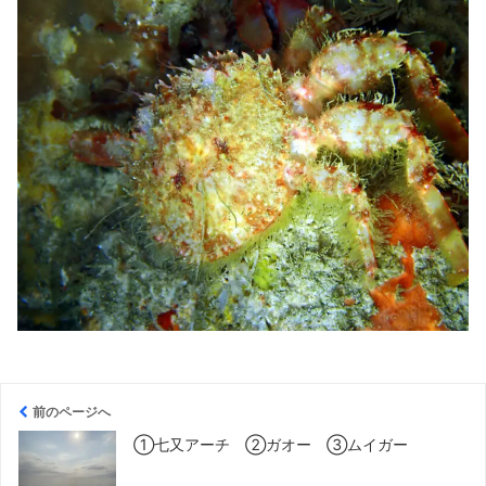
前のページへ
①七又アーチ ②ガオー ③ムイガー