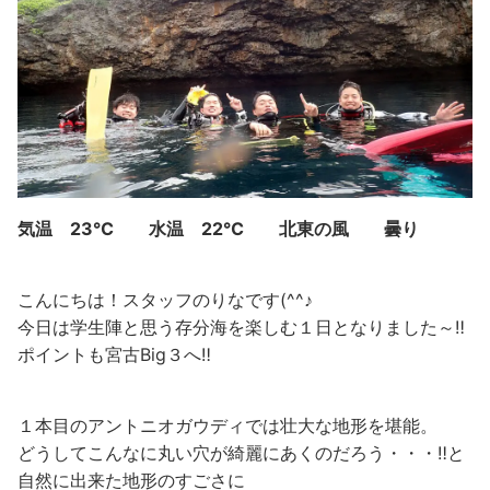
気温 23℃ 水温 22℃ 北東の風 曇り
こんにちは！スタッフのりなです(^^♪
今日は学生陣と思う存分海を楽しむ１日となりました～‼
ポイントも宮古Big３へ‼
１本目のアントニオガウディでは壮大な地形を堪能。
どうしてこんなに丸い穴が綺麗にあくのだろう・・・‼と
自然に出来た地形のすごさに