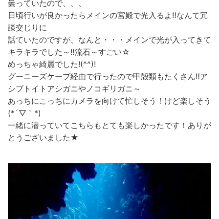
曇っていたので、、、
日頃行いが良かったらメインの宮殿で光入るよ‼なんて冗
談交じりに
話ていたのですが、なんと・・・メインで光が入ってきて
キラキラでした～‼流石～すごい☆
めっちゃ綺麗でした!(^^)!
グーニーズケーブ経由で行ったので甲殻類もたくさん‼ア
シブトイトアシガニやノコギリガニ～
あっちにこっちにカメラを向けて忙しそう！けど楽しそう
(*´▽｀*)
一緒に潜っていてこちらもとても楽しかったです！ありが
とうございました★