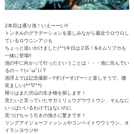
2本目は通り池！いえーーい‼
トンネルのグラデーションを楽しみながら最近ウロウロし
ているロウニンアジも
ちょっと追いかけました(^^)今日は２匹！&ネムリブカも
一緒に登場‼
池の中に向かって行ったということは・・・池に住んでい
るの～？(=ﾟωﾟ)ﾉ？
池浮上では記念撮影～‼すげーすげー✨と楽しそうで、微
笑ましい(*^▽^*)
帰りはまた沢山の生き物を探します！
見たいと言っていたサガミリュウグウウミウシ、そんなに
いっぱいいるわけではないのに
見つけちゃう引きの強さに驚きです！
リングアイジョーフィッシュやコンペイトウウミウシ、オ
イランヨウジや