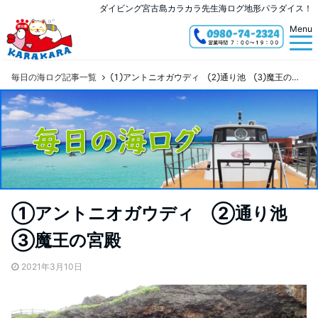
ダイビング宮古島カラカラ先生海ログ地形パラダイス！
Menu
毎日の海ログ記事一覧
①アントニオガウディ ②通り池 ③魔王の宮殿
①アントニオガウディ ②通り池
③魔王の宮殿
2021年3月10日