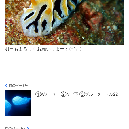
明日もよろしくお願いしまーす(*´з`)
前のページへ
①Wアーチ ②がけ下 ③ブルータートル22
次のページへ