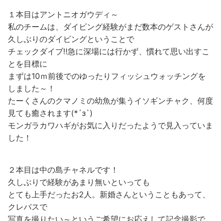
１本目はアントニオガウディ～
私のチームは、ダイビング経験がまだ数本のゲストさんが
久しぶりのダイビングということで
チェックダイブ‼急に深場には行かず、慣れて思い出すこ
とを目標に
まずは10ｍ前後でのゆったりフィッシュウォッチングを
しました～！
たーくさんのクマノミの幼魚が集うイソギンチャク、何度
見ても癒されます(*´з`)
モンガラカワハギがお気に入りだったようで見入っていま
した！
２本目は中の島チャネルです！
久しぶりで経験があまり無いといっても
とても上手だったお2人。新婚さんということもあって、
クレバスで
写真を撮りたい～というご希望にお応えして記念撮影で