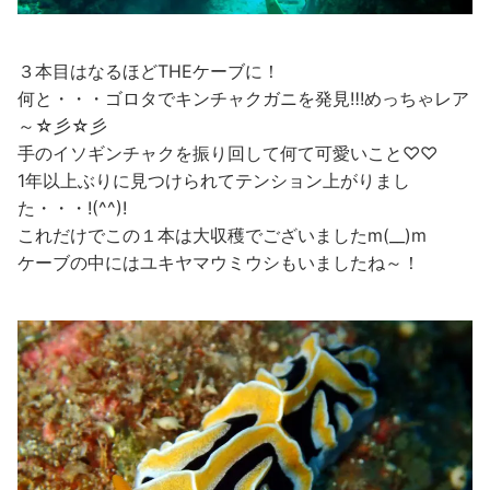
３本目はなるほどTHEケーブに！
何と・・・ゴロタでキンチャクガニを発見‼!めっちゃレア
～☆彡☆彡
手のイソギンチャクを振り回して何て可愛いこと♡♡
1年以上ぶりに見つけられてテンション上がりまし
た・・・!(^^)!
これだけでこの１本は大収穫でございましたm(__)m
ケーブの中にはユキヤマウミウシもいましたね～！