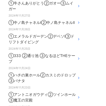
①牛さんありがとう②ガオー③ムイ
ガー
2024年11月27日
①中ノ島チャネルⅠ②中ノ島チャネルⅡ
2024年11月26日
①エメラルドガーデン②デベソⅠ③ド
リフトダイビング
2024年11月25日
①333 ②通り池 ③なるほどTHEケー
ブ
2024年11月24日
①ハチの巣ホール②カスミのドロップ
③パナタ
2024年11月23日
①アントニオガウディ②ツインホール
③魔王の宮殿