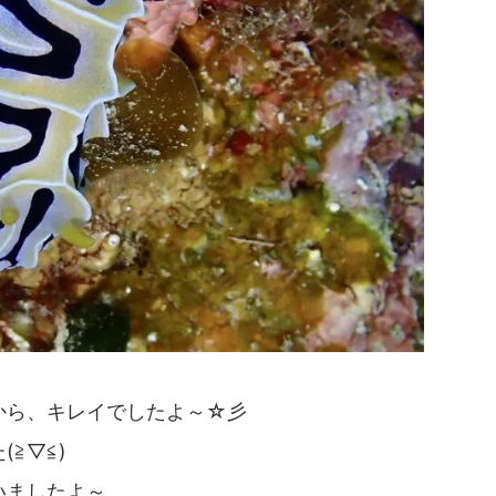
から、キレイでしたよ～☆彡
≧▽≦)
いましたよ～