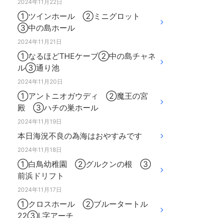
2024年11月22日
①ツインホール ②ミニグロット
③中の島ホール
2024年11月21日
①なるほどTHEケーブ②中の島チャネ
ル③通り池
2024年11月20日
①アントニオガウディ ②魔王の宮
殿 ③ハチの巣ホール
2024年11月19日
本日海況不良の為海はおやすみです
2024年11月18日
①白鳥幼稚園 ②グルクンの根 ③
前浜ドリフト
2024年11月17日
①クロスホール ②ブルータートル
22③L字アーチ