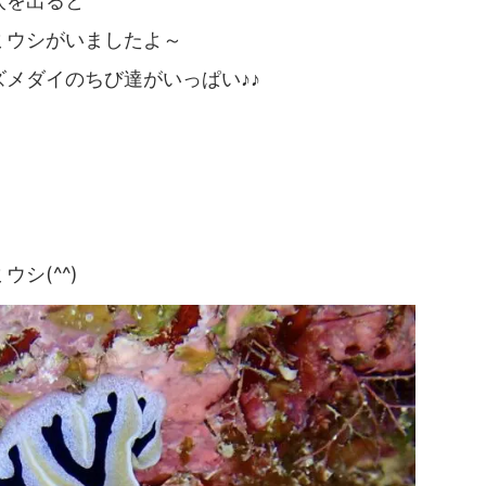
穴を出ると
ミウシがいましたよ～
メダイのちび達がいっぱい♪♪
シ(^^)