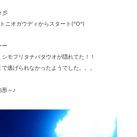
☆彡
ニオガウディからスタート(^O^)
ーー
、シモフリタナバタウオが隠れてた！！
まで逃げられなかったようでした。。。
形～♪