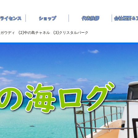
ライセンス
ショップ
代表挨拶
会社概要＆
ガウディ ②中の島チャネル ③クリスタルパーク