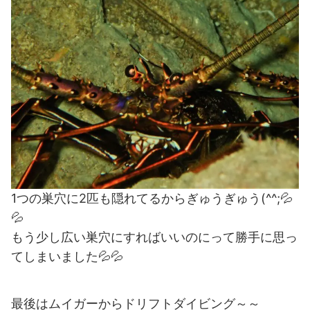
1つの巣穴に2匹も隠れてるからぎゅうぎゅう(^^;💦
💦
もう少し広い巣穴にすればいいのにって勝手に思っ
てしまいました💦💦
最後はムイガーからドリフトダイビング～～