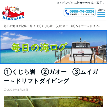
ダイビング宮古島カラカラ先生双子？
Menu
毎日の海ログ記事一覧
①くじら岩 ②ガオー ③ムイガー～ドリフトダイビング
①くじら岩 ②ガオー ③ムイガ
ー～ドリフトダイビング
2023年4月26日